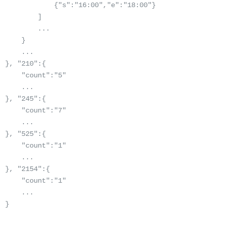
s":"16:00","e":"18:00"}

   ]

  ...

}

...

 }, "210":{

      "count":"5"

...

 }, "245":{

      "count":"7"

...

 }, "525":{

      "count":"1"

...

  }, "2154":{

      "count":"1"

...

 }
