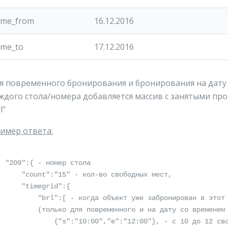
ime_from
16.12.2016
ime_to
17.12.2016
я повременного бронирования и бронирования на дату 
ждого стола/номера добавляется массив с занятыми пром
l"
имер ответа:
  "209":{ - номер стола

      "count":"15" - кол-во свободных мест,

megrid":{

	    "brl":[ - когда объект уже забронирован в этот
          (только для повременного и на дату со временем 
:00","e":"12:00"}, - с 10 до 12 свободных мест нет
