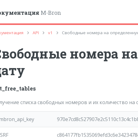
окументация
M-Bron
gle
кументация
API
v1
Свободные номера на определенну
Свободные номера н
дату
t_free_tables
лучение списка свободных номеров и их количество на 
mbron_api_key
970e7cd8c527907e2c5110c13c4c1b
SRF
c864177fb1535069efd3c6e3423478