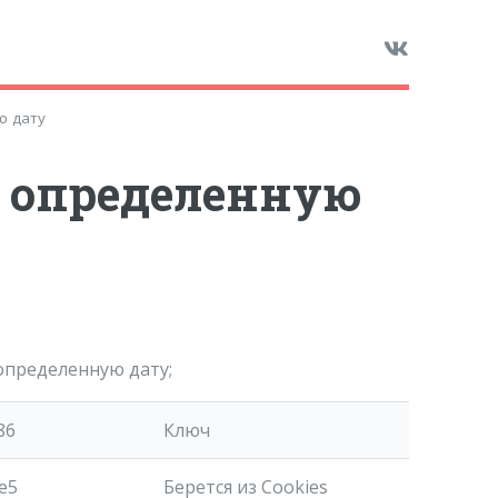
ю дату
а определенную
определенную дату;
86
Ключ
e5
Берется из Cookies