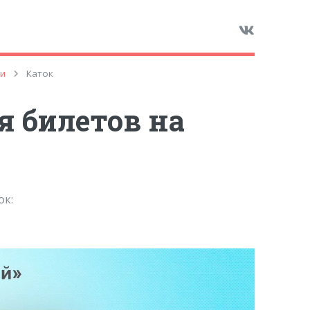
ги
Каток
 билетов на
ок: