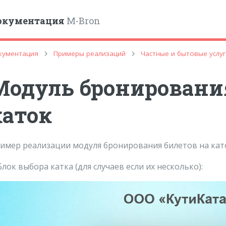
окументация
M-Bron
gle
кументация
Примеры реализаций
Частные и бытовые услу
Модуль бронирования
каток
имер реализации модуля бронирования билетов на кат
 Блок выбора катка (для случаев если их несколько):