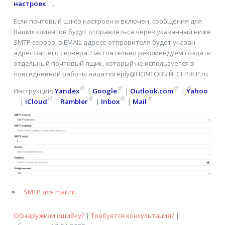
настроек
.
Если почтовый шлюз настроен и включен, сообщения для
Ваших клиентов будут отправляться через указанный ниже
SMTP сервер, в EMAIL адресе отправителя будет указан
адрес Вашего сервера. Настоятельно рекомендуем создать
отдельный почтовый ящик, который не используется в
повседневной работы вида noreply@ПОЧТОВЫЙ_СЕРВЕР.ru
Инструкции:
Yandex
|
Google
|
Outlook.com
|
Yahoo
|
iCloud
|
Rambler
|
Inbox
|
Mail
SMTP для mail.ru
Обнаружили ошибку?
|
Требуется консультация?
|